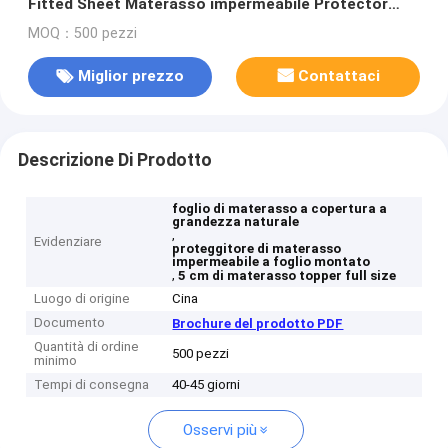
Fitted Sheet Materasso impermeabile Protector
Queen
MOQ：500 pezzi
Miglior prezzo
Contattaci
Descrizione Di Prodotto
foglio di materasso a copertura a
grandezza naturale
,
Evidenziare
proteggitore di materasso
impermeabile a foglio montato
,
5 cm di materasso topper full size
Luogo di origine
Cina
Documento
Brochure del prodotto PDF
Quantità di ordine
500 pezzi
minimo
Tempi di consegna
40-45 giorni
Osservi più