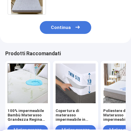
Protector Queen
Continua
Prodotti Raccomandati
100% impermeabile
Copertura di
Poliestere di 
Bambù Materasso
materasso
Materasso
Grandezza Regina
impermeabile in
impermeabile
Protector Materasso
cotone Poli bianco
Protezione
Traspirante
con chiusura a
Copertura
Miglior prezzo
Miglior prezzo
Miglior pr