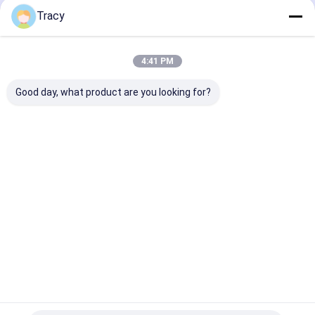
Copertura
cerniera
Materasso To
Tracy
Grandezza Regina
Regina con Ela
Letto
raffreddamento 3D
Tessuto aria Letto
Casa
Circa noi
Contattaci
Desktop Site
Pad Copertura tasca
4:41 PM
Mappa del sito
Norme sulla privacy
profonda
Qualità
Comodino/Doveto
Fabbrica cinese.Copyright © 2026 Anhui
Good day, what product are you looking for?
Chenyu Home Textile Co., Ltd.. All Rights Reserved.
Casa
Prodotti
Video